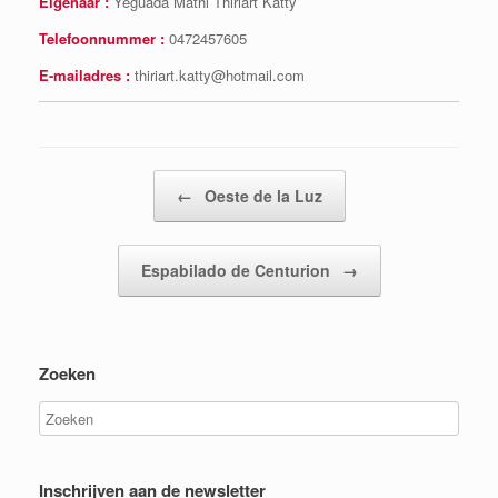
Eigenaar :
Yeguada Mathi Thiriart Katty
Telefoonnummer :
0472457605
E-mailadres :
thiriart.katty@hotmail.com
Bericht navigatie
←
Oeste de la Luz
Espabilado de Centurion
→
Zoeken
Inschrijven aan de newsletter