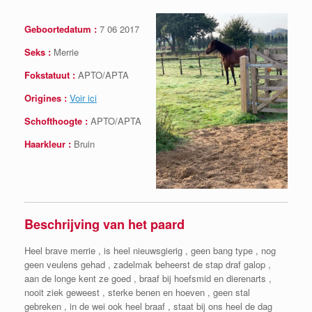
Geboortedatum :
7 06 2017
Seks :
Merrie
Fokstatuut :
APTO/APTA
Origines :
Voir ici
Schofthoogte :
APTO/APTA
Haarkleur :
Bruin
Beschrijving van het paard
Heel brave merrie , is heel nieuwsgierig , geen bang type , nog
geen veulens gehad , zadelmak beheerst de stap draf galop ,
aan de longe kent ze goed , braaf bij hoefsmid en dierenarts ,
nooit ziek geweest , sterke benen en hoeven , geen stal
gebreken , in de wei ook heel braaf , staat bij ons heel de dag