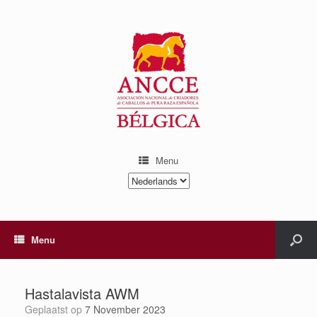
Menu
Kies
een
taal
Menu
Hastalavista AWM
Geplaatst op
7 November 2023