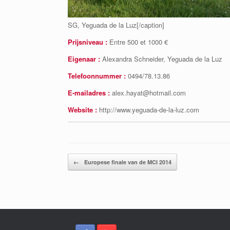
SG, Yeguada de la Luz[/caption]
Prijsniveau :
Entre 500 et 1000 €
Eigenaar :
Alexandra Schneider, Yeguada de la Luz
Telefoonnummer :
0494/78.13.86
E-mailadres :
alex.hayat@hotmail.com
Website :
http://www.yeguada-de-la-luz.com
Bericht navigatie
←
Europese finale van de MCI 2014