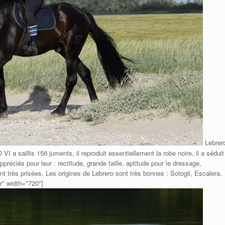
Lebrer
a saillis 156 juments, il reproduit essentiellement la robe noire, il a séduit
réciés pour leur : rectitude, grande taille, aptitude pour le dressage,
t très prisées. Les origines de Lebrero sont très bonnes : Sotogil, Escalera,
r" width="720"]