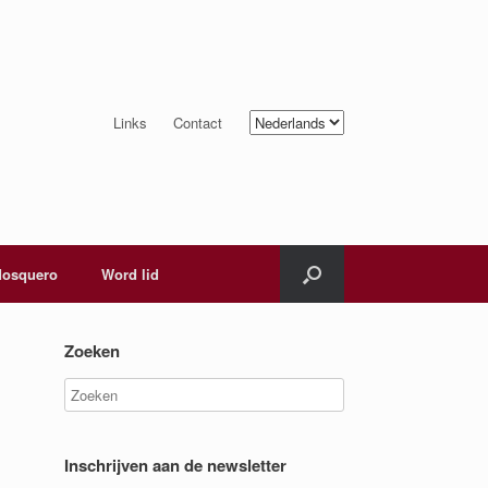
Kies
Links
Contact
een
taal
osquero
Word lid
Zoeken
Inschrijven aan de newsletter