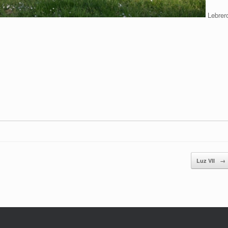
Lebrer
Luz VII
→