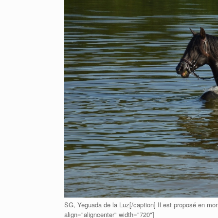
SG, Yeguada de la Luz[/caption] Il est proposé en mont
align="aligncenter" width="720"]