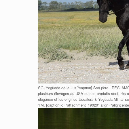
SG, Yeguada de la Luz[/caption] Son père : RECLAMO VI 
plusieurs élevages au USA ou ses produits sont très app
élégance et les origines Escalera & Yeguada Militar son
YM. [caption id="attachment_19020" align="aligncente