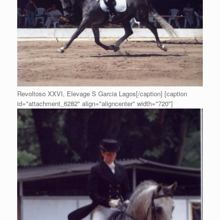
Revoltoso XXVI, Elevage S Garcia Lagos[/caption] [caption
id="attachment_6282" align="aligncenter" width="720"]