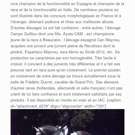
vice champion de la fonctionnalité en Espagne et champion de la
race et de la fonctionnalité en Italie. De nombreux poulains se
sont illustrés dans les concours morphologiques en France et à
l’étranger, obtenant podiums et titres aux meilleures allures.
D’autres élevages lui ont fait confiance : entre autres, l’élevage
Campo Guilliou dont une fille, Ayala CAM , est championne
jeune de la race à Beaucaire ; l’élevage espagnol Can Maynou,
acquière une jument une jument pleine de Revoltoso dont le
produit, Espartaco Maynou, sera 6ème au Sicab 2012, etc. Sa
production se caractérise par son homogénéité. Très facile à
croiser, il convient à des juments très différentes et il a fait ses
preuves tant en race pure qu’en croisement. Le premier poulain
en croisement de notre élevage se trouve actuellement sous la
selle de Frédéric Ducrot, cavalier de Grand Prix. Des éleveurs
d’autres races (hollandais, allemands et selle français) n’ont pas
craint de lui faire confiance et sont totalement satisfaits par ses
produits. Il est disponible en monte en main et en IAC. [caption
id="attachment_6279" align="aligncenter" width="720"]