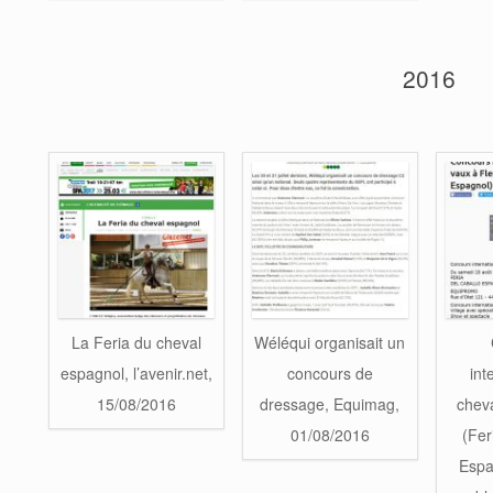
2016
La Feria du cheval
Wéléqui organisait un
espagnol, l’avenir.net,
concours de
int
15/08/2016
dressage, Equimag,
chev
01/08/2016
(Fer
Espa