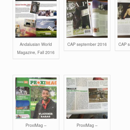
Andalusian World
CAP september 2016
CAP s
Magazine, Fall 2016
ProxiMag –
ProxiMag –