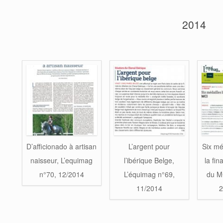
2014
D’afficionado à artisan
L’argent pour
Six mé
naisseur, L’equimag
l’ibérique Belge,
la fi
n°70, 12/2014
L’équimag n°69,
du M
11/2014
2