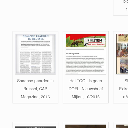
bl
1
Spaanse paarden in
Het TOOL is geen
S
Brussel, CAP
DOEL, Nieuwsbrief
Extr
Magazine, 2016
Mijten, 10/2016
n°