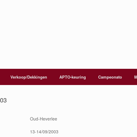
Verkoop/Dekkingen
APTO-keuring
Campeonato
M
003
Oud-Heverlee
13-14/09/2003