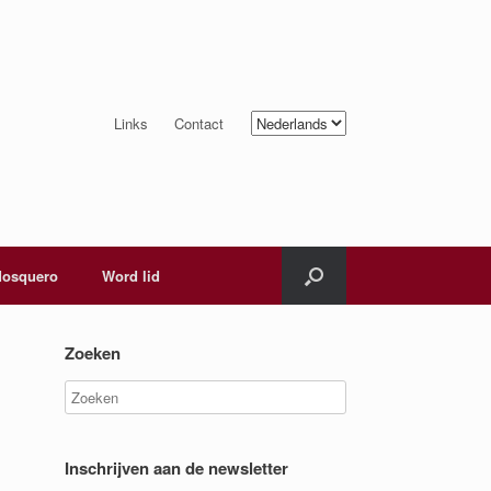
Kies
Links
Contact
een
taal
osquero
Word lid
Zoeken
Inschrijven aan de newsletter