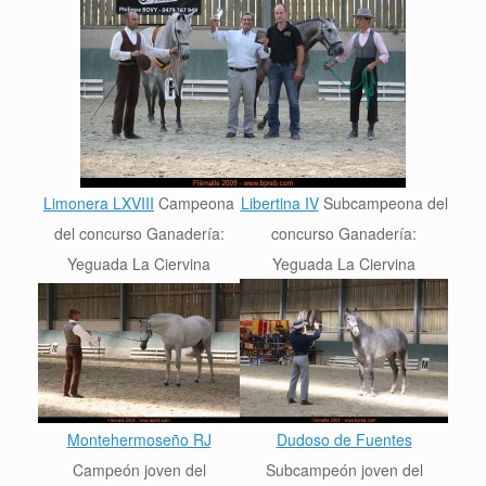
Limonera LXVIII
Campeona
Libertina IV
Subcampeona del
del concurso Ganadería:
concurso
Ganadería:
Yeguada La Ciervina
Yeguada La Ciervina
Montehermoseño RJ
Dudoso de Fuentes
Campeón joven del
Sub
campeón joven del