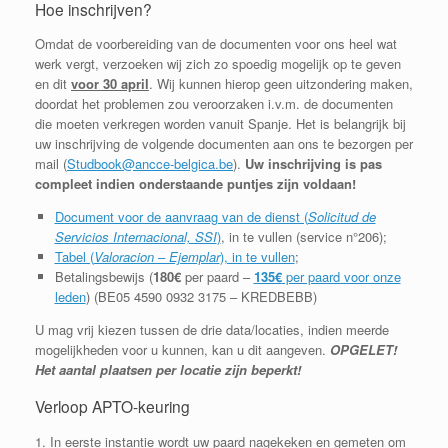
Hoe inschrijven?
Omdat de voorbereiding van de documenten voor ons heel wat
werk vergt, verzoeken wij zich zo spoedig mogelijk op te geven
en dit
voor 30 april
. Wij kunnen hierop geen uitzondering maken,
doordat het problemen zou veroorzaken i.v.m. de documenten
die moeten verkregen worden vanuit Spanje. Het is belangrijk bij
uw inschrijving de volgende documenten aan ons te bezorgen per
mail (
Studbook@ancce-belgica.be
).
Uw inschrijving is pas
compleet indien onderstaande puntjes zijn voldaan!
Document voor de aanvraag van de dienst (
Solicitud de
Servicios Internacional, SSI
)
, in te vullen (service n°206);
Tabel (
Valoracion – Ejemplar
), in te vullen
;
Betalingsbewijs (
180€
per paard –
135€
per paard voor onze
leden
) (BE05 4590 0932 3175 – KREDBEBB)
U mag vrij kiezen tussen de drie data/locaties, indien meerde
mogelijkheden voor u kunnen, kan u dit aangeven.
OPGELET!
Het aantal plaatsen per locatie zijn beperkt!
Verloop APTO-keuring
1. In eerste instantie wordt uw paard nagekeken en gemeten om