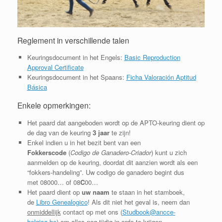
Reglement in verschillende talen
Keuringsdocument in het Engels:
Basic Reproduction
Approval Certificate
Keuringsdocument in het Spaans:
Ficha Valoración Aptitud
Básica
Enkele opmerkingen:
Het paard dat aangeboden wordt op de APTO-keuring dient op
de dag van de keuring
3 jaar
te zijn!
Enkel indien u in het bezit bent van een
Fokkerscode
(
Codigo de Ganadero-Criador
) kunt u zich
aanmelden op de keuring, doordat dit aanzien wordt als een
“fokkers-handeling”. Uw codigo de ganadero begint dus
met 08000… of 08
C
00…
Het paard dient op
uw naam
te staan in het stamboek,
de
Libro Genealogico
! Als dit niet het geval is, neem dan
onmiddellijk
contact op met ons (
Studbook@ancce-
belgica.be
) om alles nog tijdig in orde te krijgen.