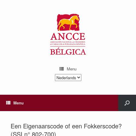
Menu
Kies
een
taal
Menu
Een Eigenaarscode of een Fokkerscode?
(SSI n° 802-700)