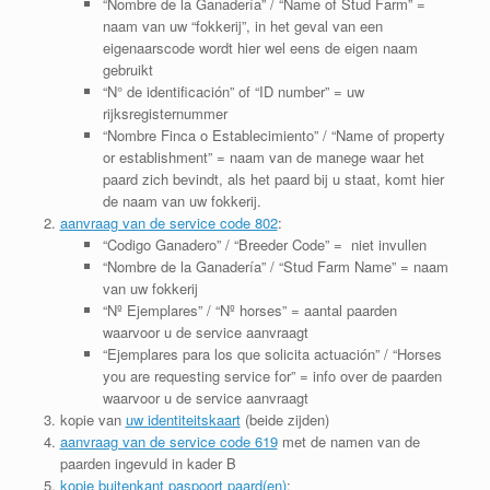
“Nombre de la Ganadería” / “Name of Stud Farm” =
naam van uw “fokkerij”, in het geval van een
eigenaarscode wordt hier wel eens de eigen naam
gebruikt
“N° de identificación” of “ID number” = uw
rijksregisternummer
“Nombre Finca o Establecimiento” / “Name of property
or establishment” = naam van de manege waar het
paard zich bevindt, als het paard bij u staat, komt hier
de naam van uw fokkerij.
aanvraag van de service code 802
:
“Codigo Ganadero” / “Breeder Code” = niet invullen
“Nombre de la Ganadería” / “Stud Farm Name” = naam
van uw fokkerij
“Nº Ejemplares” / “Nº horses” = aantal paarden
waarvoor u de service aanvraagt
“Ejemplares para los que solicita actuación” / “Horses
you are requesting service for” = info over de paarden
waarvoor u de service aanvraagt
kopie van
uw identiteitskaart
(beide zijden)
aanvraag van de service code 619
met de namen van de
paarden ingevuld in kader B
kopie buitenkant paspoort paard(en)
;