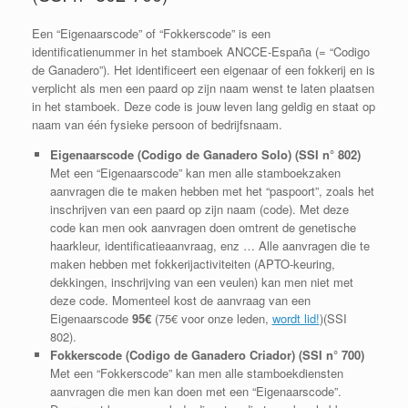
Een “Eigenaarscode” of “Fokkerscode” is een
identificatienummer in het stamboek ANCCE-España (= “Codigo
de Ganadero”). Het identificeert een eigenaar of een fokkerij en is
verplicht als men een paard op zijn naam wenst te laten plaatsen
in het stamboek. Deze code is jouw leven lang geldig en staat op
naam van één fysieke persoon of bedrijfsnaam.
Eigenaarscode (Codigo de Ganadero Solo) (SSI n° 802)
Met een “Eigenaarscode” kan men alle stamboekzaken
aanvragen die te maken hebben met het “paspoort”, zoals het
inschrijven van een paard op zijn naam (code). Met deze
code kan men ook aanvragen doen omtrent de genetische
haarkleur, identificatieaanvraag, enz … Alle aanvragen die te
maken hebben met fokkerijactiviteiten (APTO-keuring,
dekkingen, inschrijving van een veulen) kan men niet met
deze code. Momenteel kost de aanvraag van een
Eigenaarscode
95€
(75€ voor onze leden,
wordt lid!
)(SSI
802).
Fokkerscode (Codigo de Ganadero Criador) (SSI n° 700)
Met een “Fokkerscode” kan men alle stamboekdiensten
aanvragen die men kan doen met een “Eigenaarscode”.