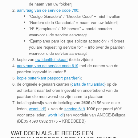
de naam van uw fokkerij.
aanvraag van de service code 700
:
“Codigo Ganadero” / “Breeder Code” = niet invullen
“Nombre de la Ganadería” = naam van uw fokkerij
“Nº Ejemplares” / “Nº horses” = aantal paarden
waarvoor u de service aanvraagt
“Ejemplares para los que solicita actuación” / “Horses
you are requesting service for” = info over de paarden
waarvoor u de service aanvraagt
kopie van
uw identiteitskaart
(beide zijden)
aanvraag van de service code 619
met de namen van de
paarden ingevuld in kader B
kopie buitenkant paspoort paard(en)
;
de originele eigenaarskaarten (
carta de titularidad
) op de
achterkant naar behoren ingevuld en ondertekend van de
paarden die men wenst op zijn naam te plaatsen
betalingsbewijs van de betaling van
260€
(215€ voor onze
leden,
wordt lid!
) + van de
service 619
100€
per paard (60€
voor onze leden,
wordt lid!
) ten voordele van ANCCE-Bélgica
(BE05 4590 0932 3175 – KREDBEBB)
WAT DOEN ALS JE REEDS EEN