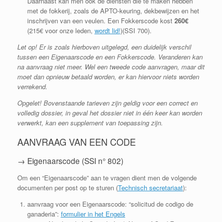
Daarnaast kan men ook de diensten die te maken hebben
met de fokkerij, zoals de APTO-keuring, dekbewijzen en het
inschrijven van een veulen. Een Fokkerscode kost
260€
(215€ voor onze leden,
wordt lid!
)(SSI 700).
Let op! Er is zoals hierboven uitgelegd, een duidelijk verschil
tussen een Eigenaarscode en een Fokkerscode. Veranderen kan
na aanvraag niet meer. Wel een tweede code aanvragen, maar dit
moet dan opnieuw betaald worden, er kan hiervoor niets worden
verrekend.
Opgelet! Bovenstaande tarieven zijn geldig voor een correct en
volledig dossier, in geval het dossier niet in één keer kan worden
verwerkt, kan een supplement van toepassing zijn.
AANVRAAG VAN EEN CODE
→ Eigenaarscode (SSI n° 802)
Om een “Eigenaarscode” aan te vragen dient men de volgende
documenten per post op te sturen (
Technisch secretariaat
):
aanvraag voor een Eigenaarscode: “solicitud de codigo de
ganaderia”:
formulier in het Engels