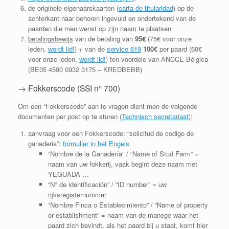
de originele eigenaarskaarten (
carta de titularidad
) op de
achterkant naar behoren ingevuld en ondertekend van de
paarden die men wenst op zijn naam te plaatsen
betalingsbewijs
van de betaling van
95€
(75€ voor onze
leden,
wordt lid!
) + van de
service 619
100€
per paard (60€
voor onze leden,
wordt lid!
) ten voordele van ANCCE-Bélgica
(BE05 4590 0932 3175 – KREDBEBB)
→ Fokkerscode (SSI n° 700)
Om een “Fokkerscode” aan te vragen dient men de volgende
documenten per post op te sturen (
Technisch secretariaat
):
aanvraag voor een Fokkerscode: “solicitud de codigo de
ganaderia”:
formulier in het Engels
“Nombre de la Ganadería” / “Name of Stud Farm” =
naam van uw fokkerij, vaak begint deze naam met
YEGUADA …
“N° de identificación” / “ID number” = uw
rijksregisternummer
“Nombre Finca o Establecimiento” / “Name of property
or establishment” = naam van de manege waar het
paard zich bevindt, als het paard bij u staat, komt hier