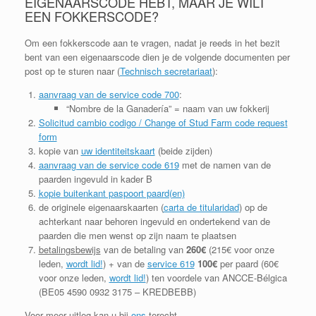
EIGENAARSCODE HEBT, MAAR JE WILT
EEN FOKKERSCODE?
Om een fokkerscode aan te vragen, nadat je reeds in het bezit
bent van een eigenaarscode dien je de volgende documenten per
post op te sturen naar (
Technisch secretariaat
):
aanvraag van de service code 700
:
“Nombre de la Ganadería” = naam van uw fokkerij
Solicitud cambio codigo / Change of Stud Farm code request
form
kopie van
uw identiteitskaart
(beide zijden)
aanvraag van de service code 619
met de namen van de
paarden ingevuld in kader B
kopie buitenkant paspoort paard(en)
de originele eigenaarskaarten (
carta de titularidad
) op de
achterkant naar behoren ingevuld en ondertekend van de
paarden die men wenst op zijn naam te plaatsen
betalingsbewijs
van de betaling van
260€
(215€ voor onze
leden,
wordt lid!
) + van de
service 619
100€
per paard (60€
voor onze leden,
wordt lid!
) ten voordele van ANCCE-Bélgica
(BE05 4590 0932 3175 – KREDBEBB)
Voor meer uitleg kan u bij
ons
terecht.