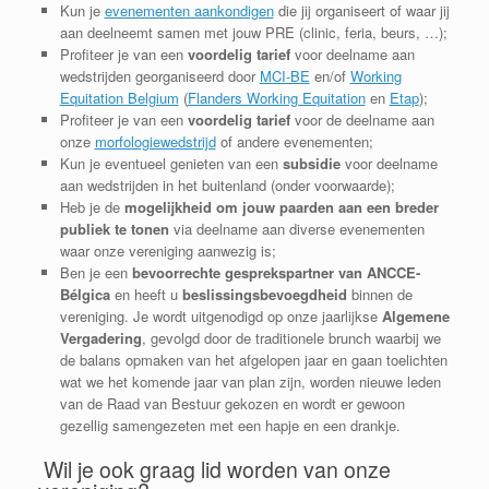
Kun je
evenementen aankondigen
die jij organiseert of waar jij
aan deelneemt samen met jouw PRE (clinic, feria, beurs, …);
Profiteer je van een
voordelig tarief
voor deelname aan
wedstrijden georganiseerd door
MCI-BE
en/of
Working
Equitation Belgium
(
Flanders Working Equitation
en
Etap
);
Profiteer je van een
voordelig tarief
voor de deelname aan
onze
morfologiewedstrijd
of andere evenementen;
Kun je eventueel genieten van een
subsidie
voor deelname
aan wedstrijden in het buitenland (onder voorwaarde);
Heb je de
mogelijkheid om jouw paarden aan een breder
publiek te tonen
via deelname aan diverse evenementen
waar onze vereniging aanwezig is;
Ben je een
bevoorrechte gesprekspartner van ANCCE-
Bélgica
en heeft u
beslissingsbevoegdheid
binnen de
vereniging. Je wordt uitgenodigd op onze jaarlijkse
Algemene
Vergadering
, gevolgd door de traditionele brunch waarbij we
de balans opmaken van het afgelopen jaar en gaan toelichten
wat we het komende jaar van plan zijn, worden nieuwe leden
van de Raad van Bestuur gekozen en wordt er gewoon
gezellig samengezeten met een hapje en een drankje.
Wil je ook graag lid worden van onze