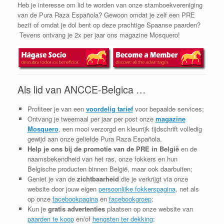
Heb je interesse om lid te worden van onze stamboekvereniging
van de Pura Raza Española? Gewoon omdat je zelf een PRE
bezit of omdat je dol bent op deze prachtige Spaanse paarden?
Tevens ontvang je 2x per jaar ons magazine Mosquero!
Als lid van ANCCE-Belgica …
Profiteer je van een
voordelig tarief
voor bepaalde services;
Ontvang je tweemaal per jaar per post onze
magazine
Mosquero
, een mooi verzorgd en kleurrijk tijdschrift volledig
gewijd aan onze geliefde Pura Raza Española,
Help je ons bij de promotie van de PRE in België
en de
naamsbekendheid van het ras, onze fokkers en hun
Belgische producten binnen België, maar ook daarbuiten;
Geniet je van de
zichtbaarheid
die je verkrijgt via onze
website door jouw eigen
persoonlijke fokkerspagina
, net als
op onze
facebookpagina
en
facebookgroep
;
Kun je
gratis advertenties
plaatsen op onze website van
paarden te koop
en/of
hengsten ter dekking
;