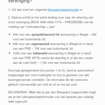
vereniging?
1. Vul dan snel het volgende
lidmaatschapsformulier
in.
2. Daarna schrijf je het juiste bedrag over naar de rekening van
onze vereniging (BE05 4590 0932 3175 – KREDBEBB)
met de
melding van “Lidmaatschap + jaar”.
40€ voor een
sympathiserend
lid
woonachtig in België – 55€
voor een buitenlands lid;
60€ voor een
eigenaarslid
woonachtig in België én in bezit
van een PRE – 75€ voor een buitenlands lid;
100€ voor een
fokkerslid
woonachtig in België én in bezit
van een PRE APTA-merrie die drachtig is of die een veulen
aan de voet heeft – 115€ voor een buitenlands lid.
Eenmaal geregistreerd (zie punten 1 én 2), word je automatisch
toegevoegd aan onze mailinglist en kan je genieten van alle
bovengenoemde voordelen. De informatie die wij versturen,
gebeurt voornamelijk per mail en af en toe per post.
BELANGRIJK: Weet dat je pas een Mosquero toegezonden krijgt
als je het Lidmaatschapsformulier van het lopende jaar volledig
hebt ingevuld!