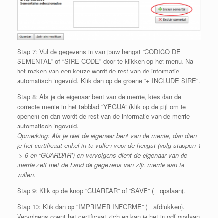
Stap 7
: Vul de gegevens in van jouw hengst “
CODIGO DE
SEMENTAL
” of “SIRE CODE” door te klikken op het menu.
Na
het maken van een keuze wordt de rest van de informatie
automatisch ingevuld. Klik dan op de groene “+
INCLUDE SIRE
“.
Stap 8
: Als je
de eigenaar bent van de merrie, kies dan de
correcte merrie in het tabblad “YEGUA” (klik op de pijl om te
openen) en dan wordt de rest van de informatie van de merrie
automatisch ingevuld.
Opmerking
:
Als je niet de eigenaar bent van de merrie,
dan dien
je het certificaat enkel in te vullen voor de hengst (
volg stappen 1
-> 6 en “GUARDAR”) en vervolgens dient de eigenaar van de
merrie zelf met de hand de gegevens van zijn merrie aan te
vullen.
Stap 9
: Klik op de knop “GUARDAR” of “SAVE” (= opslaan).
Stap 10
: Klik dan op “IMPRIMER INFORME” (= afdrukken).
Vervolgens opent het certificaat zich en kan je het in pdf opslaan