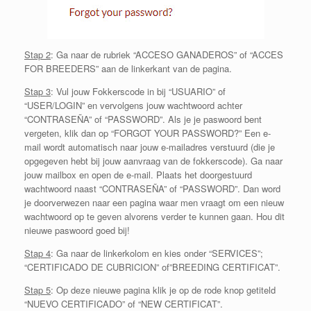
Stap 2
: Ga naar de rubriek “ACCESO GANADEROS” of “ACCES
FOR BREEDERS” aan de linkerkant van de pagina.
Stap 3
: Vul jouw Fokkerscode in bij “USUARIO” of
“USER/LOGIN” en vervolgens jouw wachtwoord achter
“CONTRASEÑA” of “PASSWORD”. Als je je paswoord bent
vergeten, klik dan op “FORGOT YOUR PASSWORD?” Een e-
mail wordt automatisch naar jouw e-mailadres verstuurd (die je
opgegeven hebt bij jouw aanvraag van de fokkerscode). Ga naar
jouw mailbox en open de e-mail. Plaats het doorgestuurd
wachtwoord naast “CONTRASEÑA” of “PASSWORD”. Dan word
je doorverwezen naar een pagina waar men vraagt om een nieuw
wachtwoord op te geven alvorens verder te kunnen gaan. Hou dit
nieuwe paswoord goed bij!
Stap 4
: Ga naar de linkerkolom en kies onder “SERVICES”;
“CERTIFICADO DE CUBRICION” of”BREEDING CERTIFICAT”.
Stap 5
: Op deze nieuwe pagina klik je op
de rode knop
getiteld
“NUEVO CERTIFICADO” of “NEW CERTIFICAT”.