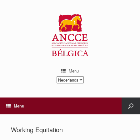
Menu
Kies
een
taal
Menu
Working Equitation