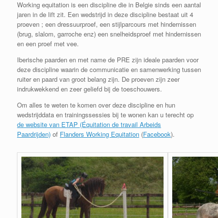
Working equitation is een discipline die in Belgie sinds een aantal
jaren in de lift zit. Een wedstrijd in deze discipline bestaat uit 4
proeven ; een dressuurproef, een stijlparcours met hindernissen
(brug, slalom, garroche enz) een snelheidsproef met hindernissen
en een proef met vee.
Iberische paarden en met name de PRE zijn ideale paarden voor
deze discipline waarin de communicatie en samenwerking tussen
ruiter en paard van groot belang zijn. De proeven zijn zeer
indrukwekkend en zeer geliefd bij de toeschouwers.
Om alles te weten te komen over deze discipline en hun
wedstrijddata en trainingssessies bij te wonen kan u terecht op
de website van ETAP (Équitation de travail Arbeids
Paardrijden)
of
Flanders Working Equitation
(
Facebook
).