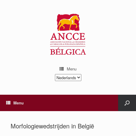
Menu
Kies
een
taal
Menu
Morfologiewedstrijden in België