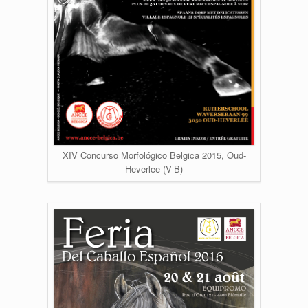
XIV Concurso Morfológico Belgica 2015, Oud-
Heverlee (V-B)