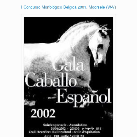
I Concurso Morfológico Belgica 2001, Moorsele (W-V)