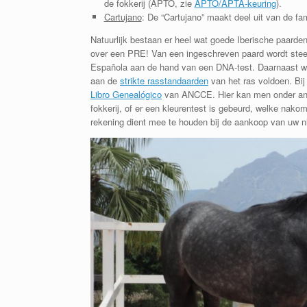
de fokkerij (APTO, zie
APTO/APTA-keuring
).
Cartujano
: De “Cartujano” maakt deel uit van de fa
Natuurlijk bestaan er heel wat goede Iberische paarden
over een PRE! Van een ingeschreven paard wordt steed
Española aan de hand van een DNA-test. Daarnaast wo
aan de
strikte rasstandaarden
van het ras voldoen. Bi
Libro Genealógico
van ANCCE. Hier kan men onder ander
fokkerij, of er een kleurentest is gebeurd, welke nako
rekening dient mee te houden bij de aankoop van uw n