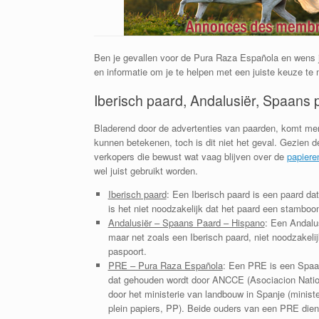
Ben je gevallen voor de Pura Raza Española en wens je 
en informatie om je te helpen met een juiste keuze te
Iberisch paard, Andalusiër, Spaans
Bladerend door de advertenties van paarden, komt me
kunnen betekenen, toch is dit niet het geval. Gezien
verkopers die bewust wat vaag blijven over de
papiere
wel juist gebruikt worden.
Iberisch paard
: Een Iberisch paard is een paard dat
is het niet noodzakelijk dat het paard een stambo
Andalusiër – Spaans Paard – Hispano
: Een Andalu
maar net zoals een Iberisch paard, niet noodzakeli
paspoort.
PRE – Pura Raza Española
: Een PRE is een Spaa
dat gehouden wordt door ANCCE (Asociacion Nation
door het ministerie van landbouw in Spanje (minister
plein papiers, PP). Beide ouders van een PRE dien