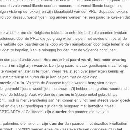
 voor de vele verschillende soorten mensen, met verschillende budgetten,
eigen visie op de fokkerij en zijn ideaalbeeld van een PRE. Bepaalde fokkers
paard voor dressuurwedstrijden, nog andere wensen net een paard te kweken dat
ze website, om die Belgische fokkers te ontdekken die die paarden kweken
ssioneerd door de PRE, die jou graag willen helpen met advies en tips bij de
 de website ook paarden die te koop worden aangeboden door onze leden in de
budget te bepalen, kan je rekening houden met de volgende richtlijnen:
an een paard onder zadel.
Hoe ouder het paard wordt, hoe meer ervaring
den, …)
en stijgt zijn waarde
. Een jong paard is vaak goedkoper, maar let op,
te voeden en later in te rijden. Wees realistisch over jouw eigen kennis en
nstructeur in te huren die je kan helpen met de opleiding.
merrie
of
ruin
. Volgens de Spaanse traditie worden
hengsten
zelden
el gebracht tijdens wedstrijden en shows. Zij hebben een grotere waarden da
 voor de fokkerij. Vaak worden de
merries
in Spanje enkel gebruikt als
cht. Toch is hier verandering aan het komen en vindt men steeds vaker
goed
el en die vaak goedkoper zijn dan de hengsten met hetzelfde niveau.
APTO/APTA of Calificado)
zijn duurder
dan paarden die niet zijn
lk, palomino, cremello, …
zijn duurder
dan paarden met dezelfde kwaliteiten
en zwart). Tot 2002 werden enkel de klassieke kleuren goedgekeurd in het