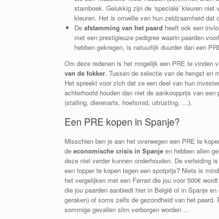
stamboek. Gelukkig zijn de ‘speciale’ kleuren niet
kleuren. Het is omwille van hun zeldzaamheid dat 
De
afstamming van het paard
heeft ook een invl
met een prestigieuze pedigree waarin paarden voork
hebben gekregen, is natuurlijk duurder dan een P
Om deze redenen is het mogelijk een PRE te vinden 
van de fokker
. Tussen de selectie van de hengst en m
Het spreekt voor zich dat ze een deel van hun investe
achterhoofd houden dan niet de aankoopprijs van een p
(stalling, dierenarts, hoefsmid, uitrusting, …).
Een PRE kopen in Spanje?
Misschien ben je aan het overwegen een PRE te kopen 
de
economische crisis in Spanje
en hebben allen geh
deze niet verder kunnen onderhouden. De verleiding i
een topper te kopen tegen een spotprijs? Niets is mind
het vergelijken met een Ferrari die jou voor 500€ word
die jou paarden aanbiedt hier in België of in Spanje e
geraken) of soms zelfs de gezondheid van het paard. 
sommige gevallen slim verborgen worden …