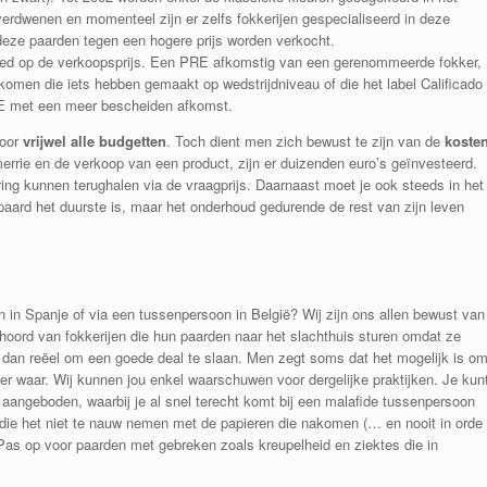
 verdwenen en momenteel zijn er zelfs fokkerijen gespecialiseerd in deze
deze paarden tegen een hogere prijs worden verkocht.
oed op de verkoopsprijs. Een PRE afkomstig van een gerenommeerde fokker,
omen die iets hebben gemaakt op wedstrijdniveau of die het label Calificado
RE met een meer bescheiden afkomst.
voor
vrijwel alle budgetten
. Toch dient men zich bewust te zijn van de
koste
errie en de verkoop van een product, zijn er duizenden euro’s geïnvesteerd.
ring kunnen terughalen via de vraagprijs. Daarnaast moet je ook steeds in het
aard het duurste is, maar het onderhoud gedurende de rest van zijn leven
in Spanje of via een tussenpersoon in België? Wij zijn ons allen bewust van
oord van fokkerijen die hun paarden naar het slachthuis sturen omdat ze
s dan reëel om een goede deal te slaan. Men zegt soms dat het mogelijk is o
er waar. Wij kunnen jou enkel waarschuwen voor dergelijke praktijken. Je kun
t aangeboden, waarbij je al snel terecht komt bij een malafide tussenpersoon
n die het niet te nauw nemen met de papieren die nakomen (… en nooit in orde
Pas op voor paarden met gebreken zoals kreupelheid en ziektes die in