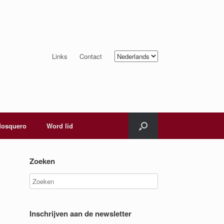
Kies
Links
Contact
een
taal
osquero
Word lid
Zoeken
Inschrijven aan de newsletter