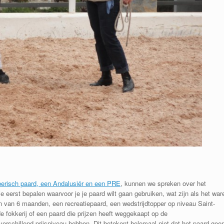
berisch paard, een Andalusiër en een PRE
, kunnen we spreken over het
 eerst bepalen waarvoor je je paard wilt gaan gebruiken, wat zijn als het war
 van 6 maanden, een recreatiepaard, een wedstrijdtopper op niveau Saint-
e fokkerij of een paard die prijzen heeft weggekaapt op de
erschillend prijsniveau hebben. Dit betekent helemaal niet dat het paard gee