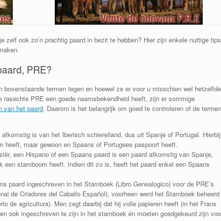
zelf ook zo’n prachtig paard in bezit te hebben? Hier zijn enkele nuttige tips
 maken.
 paard, PRE?
n bovenstaande termen tegen en hoewel ze er voor u misschien wel hetzelfde
 de rasechte PRE een goede naamsbekendheid heeft, zijn er sommige
n van het paard
. Daarom is het belangrijk om goed te controleren of de terme
 afkomstig is van het Iberisch schiereiland, dus uit Spanje of Portugal. Hierbij
om heeft, maar gewoon en Spaans of Portugees paspoort heeft.
siër, een Hispano of een Spaans paard is een paard afkomstig van Spanje,
jk een stamboom heeft. Indien dit zo is, heeft het paard enkel een Spaans
ns paard ingeschreven in het Stamboek (Libro Genealogico) voor de PRE’s
al de Criadores del Caballo Español), voorheen werd het Stamboek beheerd
io de agricultura). Men zegt daarbij dat hij volle papieren heeft (in het Frans
en ook ingeschreven te zijn in het stamboek én moeten goedgekeurd zijn voo