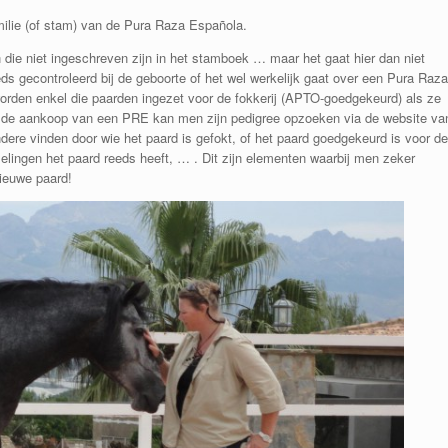
milie (of stam) van de Pura Raza Española.
 die niet ingeschreven zijn in het stamboek … maar het gaat hier dan niet
s gecontroleerd bij de geboorte of het wel werkelijk gaat over een Pura Raza
rden enkel die paarden ingezet voor de fokkerij (APTO-goedgekeurd) als ze
j de aankoop van een PRE kan men zijn pedigree opzoeken via de website va
e vinden door wie het paard is gefokt, of het paard goedgekeurd is voor de
melingen het paard reeds heeft, … . Dit zijn elementen waarbij men zeker
ieuwe paard!