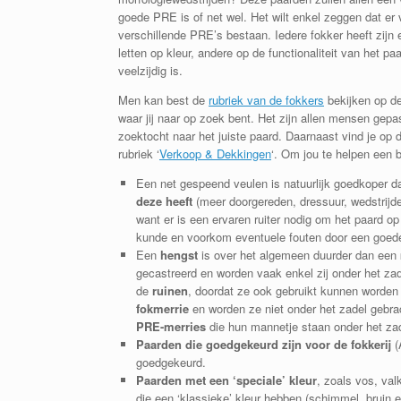
goede PRE is of net wel. Het wilt enkel zeggen dat er
verschillende PRE’s bestaan. Iedere fokker heeft zijn 
letten op kleur, andere op de functionaliteit van het 
veelzijdig is.
Men kan best de
rubriek van de fokkers
bekijken op de
waar jij naar op zoek bent. Het zijn allen mensen gepa
zoektocht naar het juiste paard. Daarnaast vind je op
rubriek ‘
Verkoop & Dekkingen
‘. Om jou te helpen een 
Een net gespeend veulen is natuurlijk goedkoper d
deze heeft
(meer doorgereden, dressuur, wedstrij
want er is een ervaren ruiter nodig om het paard op 
kunde en voorkom eventuele fouten door een goede i
Een
hengst
is over het algemeen duurder dan een
gecastreerd en worden vaak enkel zij onder het zad
de
ruinen
, doordat ze ook gebruikt kunnen worden
fokmerrie
en worden ze niet onder het zadel gebra
PRE-merries
die hun mannetje staan onder het zad
Paarden die goedgekeurd zijn voor de fokkerij
(
goedgekeurd.
Paarden met een ‘speciale’ kleur
, zoals vos, va
die een ‘klassieke’ kleur hebben (schimmel, bruin 