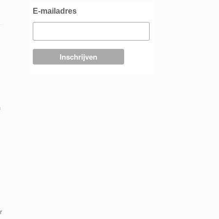
E-mailadres
n
r