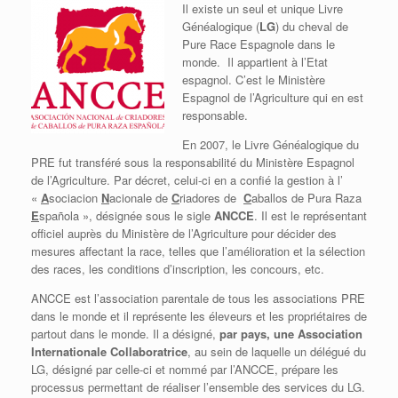
Il existe un seul et unique Livre
Généalogique (
LG
) du cheval de
Pure Race Espagnole dans le
monde. Il appartient à l’Etat
espagnol.
C’est le Ministère
Espagnol de l’Agriculture qui en est
responsable.
En 2007, le Livre Généalogique du
PRE fut transféré sous la responsabilité du Ministère Espagnol
de l’Agriculture. Par décret, celui-ci en a confié la gestion à l’
«
A
sociacion
N
acionale de
C
riadores de
C
aballos de Pura Raza
E
spañola », désignée sous le sigle
ANCCE
.
Il est le représentant
officiel auprès du Ministère de l’Agriculture pour décider des
mesures affectant la race, telles que l’amélioration et la sélection
des races, les conditions d’inscription, les concours, etc.
ANCCE est l’association parentale de tous les associations PRE
dans le monde et i
l représente les éleveurs et les propriétaires de
partout dans le monde
.
Il a désigné,
par pays, une Association
Internationale Collaboratrice
, au sein de laquelle un délégué du
LG, désigné par celle-ci et nommé par l’ANCCE, prépare les
processus permettant de réaliser l’ensemble des services du LG.