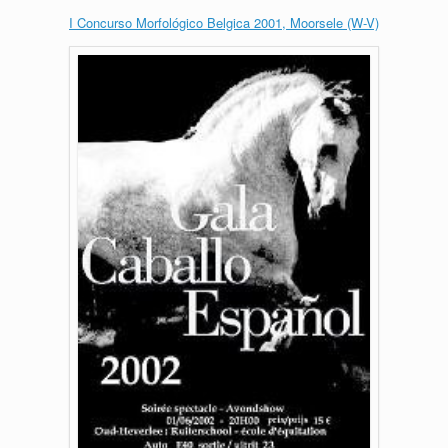
I Concurso Morfológico Belgica 2001, Moorsele (W-V)