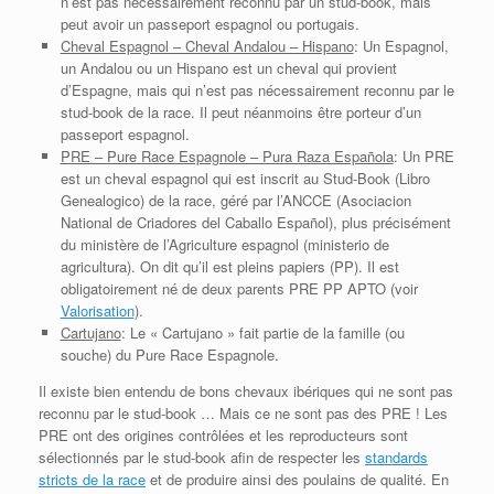
n’est pas nécessairement reconnu par un stud-book, mais
peut avoir un passeport espagnol ou portugais.
Cheval Espagnol – Cheval Andalou – Hispano
: Un Espagnol,
un Andalou ou un Hispano est un cheval qui provient
d’Espagne, mais qui n’est pas nécessairement reconnu par le
stud-book de la race. Il peut néanmoins être porteur d’un
passeport espagnol.
PRE – Pure Race Espagnole – Pura Raza Española
: Un PRE
est un cheval espagnol qui est inscrit au Stud-Book (Libro
Genealogico) de la race, géré par l’ANCCE (Asociacion
National de Criadores del Caballo Español), plus précisément
du ministère de l’Agriculture espagnol (ministerio de
agricultura). On dit qu’il est pleins papiers (PP). Il est
obligatoirement né de deux parents PRE PP APTO (voir
Valorisation
).
Cartujano
: Le « Cartujano » fait partie de la famille (ou
souche) du Pure Race Espagnole.
Il existe bien entendu de bons chevaux ibériques qui ne sont pas
reconnu par le stud-book … Mais ce ne sont pas des PRE ! Les
PRE ont des origines contrôlées et les reproducteurs sont
sélectionnés par le stud-book afin de respecter les
standards
stricts de la race
et de produire ainsi des poulains de qualité. En