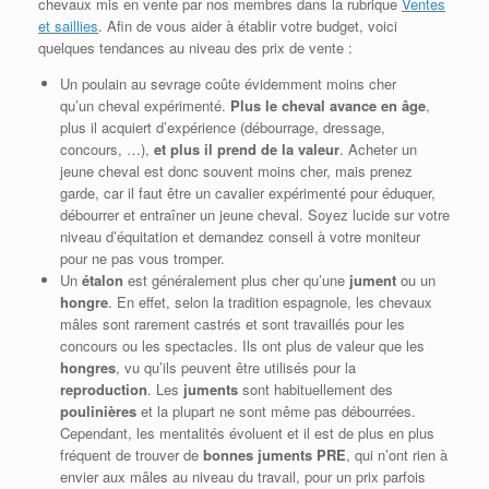
chevaux mis en vente par nos membres dans la rubrique
Ventes
et saillies
. Afin de vous aider à établir votre budget, voici
quelques tendances au niveau des prix de vente :
Un poulain au sevrage coûte évidemment moins cher
qu’un cheval expérimenté.
Plus le cheval avance en âge
,
plus il acquiert d’expérience (débourrage, dressage,
concours, …),
et plus il prend de la valeur
. Acheter un
jeune cheval est donc souvent moins cher, mais prenez
garde, car il faut être un cavalier expérimenté pour éduquer,
débourrer et entraîner un jeune cheval. Soyez lucide sur votre
niveau d’équitation et demandez conseil à votre moniteur
pour ne pas vous tromper.
Un
étalon
est généralement plus cher qu’une
jument
ou un
hongre
. En effet, selon la tradition espagnole, les chevaux
mâles sont rarement castrés et sont travaillés pour les
concours ou les spectacles. Ils ont plus de valeur que les
hongres
, vu qu’ils peuvent être utilisés pour la
reproduction
. Les
juments
sont habituellement des
poulinières
et la plupart ne sont même pas débourrées.
Cependant, les mentalités évoluent et il est de plus en plus
fréquent de trouver de
bonnes juments PRE
, qui n’ont rien à
envier aux mâles au niveau du travail, pour un prix parfois