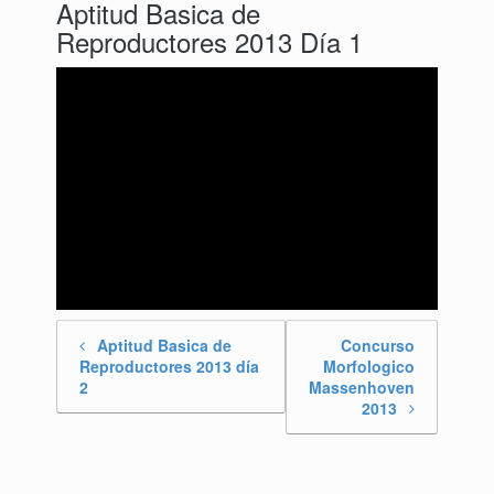
Aptitud Basica de
Reproductores 2013 Día 1
Aptitud Basica de
Concurso
Post navigation
Reproductores 2013 día
Morfologico
2
Massenhoven
2013