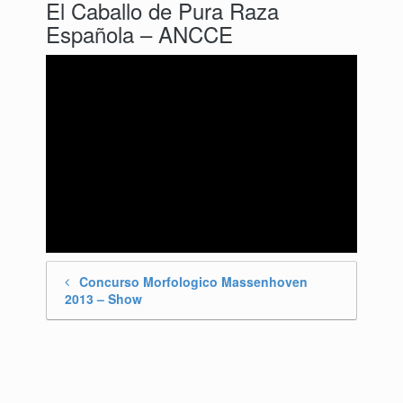
El Caballo de Pura Raza
Española – ANCCE
Concurso Morfologico Massenhoven
Post navigation
2013 – Show