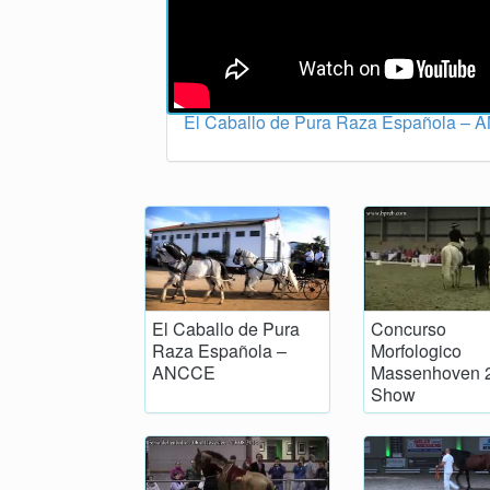
El Caballo de Pura Raza Española –
El Caballo de Pura
Concurso
Raza Española –
Morfologico
ANCCE
Massenhoven 
Show