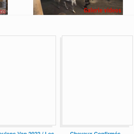
eulens Van 2022 / Les
Chevaux Confirmés –