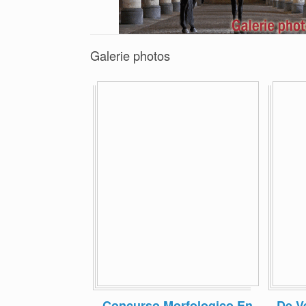
Galerie photos
Concurso Morfologico En
De V