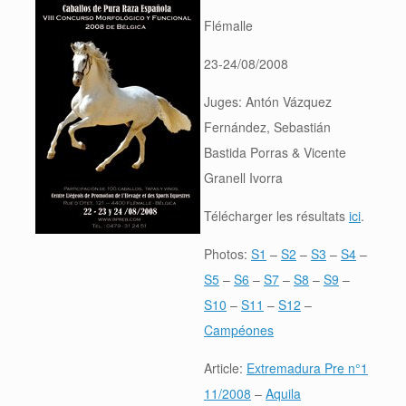
Flémalle
23-24/08/2008
Juges: Antón Vázquez
Fernández, Sebastián
Bastida Porras & Vicente
Granell Ivorra
Télécharger les résultats
ici
.
Photos:
S1
–
S2
–
S3
–
S4
–
S5
–
S6
–
S7
–
S8
–
S9
–
S10
–
S11
–
S12
–
Campéones
Article:
Extremadura Pre n°1
11/2008
–
Aquila