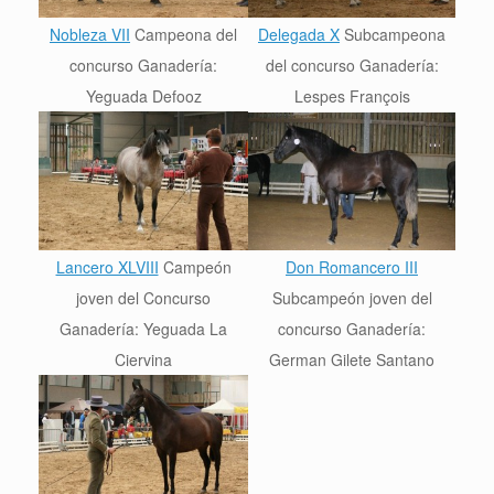
Nobleza VII
Campeona del
Delegada X
Subcampeona
concurso Ganadería:
del concurso
Ganadería:
Yeguada Defooz
Lespes François
Lancero XLVIII
Campeón
Don Romancero III
joven del Concurso
Sub
campeón joven del
Ganadería: Yeguada La
concurso
Ganadería:
Ciervina
German Gilete Santano