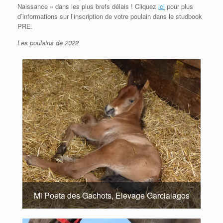
Naissance » dans les plus brefs délais !
Cliquez
ici
pour plus
d’informations
sur l’inscription de votre poulain dans le studbook
PRE
.
Les poulains de 2022
Mi Poeta des Gachots, Elevage Garcialagos