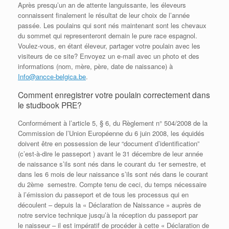
Après presqu’un an de attente languissante, les éleveurs
connaissent finalement le résultat de leur choix de l’année
passée. Les poulains qui sont nés maintenant sont les chevaux
du sommet qui representeront demain le pure race espagnol.
Voulez-vous, en étant éleveur, partager votre poulain avec les
visiteurs de ce site? Envoyez un e-mail avec un photo et des
informations (nom, mère, père, date de naissance) à
Info@ancce-belgica.be
.
Comment enregistrer
votre poulain
correctement dans
le
studbook
PRE
?
Conformément à l’article 5, § 6, du Règlement n° 504/2008 de la
Commission de l’Union Européenne du 6 juin 2008, les équidés
doivent être en possession de leur “document d’identification”
(c’est-à-dire le passeport ) avant le 31 décembre de leur année
de naissance s’ils sont nés dans le courant du 1er semestre, et
dans les 6 mois de leur naissance s’ils sont nés dans le courant
du 2ème semestre. Compte tenu de ceci, du temps nécessaire
à l’émission du passeport et de tous les processus qui en
découlent – depuis la « Déclaration de Naissance » auprès de
notre service technique jusqu’à la réception du passeport par
le naisseur – il est impératif de procéder à cette « Déclaration de