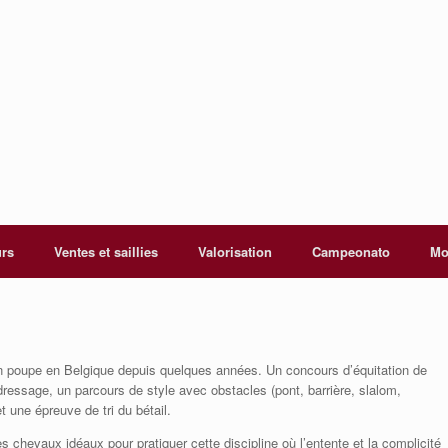
urs
Ventes et saillies
Valorisation
Campeonato
Mo
nt en poupe en Belgique depuis quelques années. Un concours d’équitation de
dressage, un parcours de style avec obstacles (pont, barrière, slalom,
 une épreuve de tri du bétail.
s chevaux idéaux pour pratiquer cette discipline où l’entente et la complicité