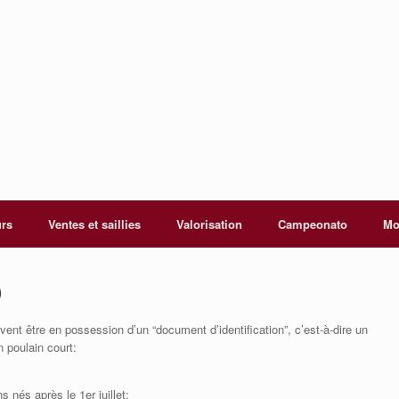
urs
Ventes et saillies
Valorisation
Campeonato
Mo
)
t être en possession d’un “document d’identification”, c’est-à-dire un
n poulain court:
 nés après le 1er juillet;