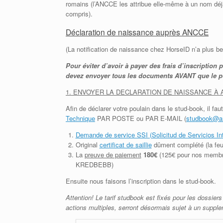
romains (l’ANCCE les attribue elle-même à un nom déjà
compris).
Déclaration de naissance auprès ANCCE
(La notification de naissance chez HorseID n’a plus bes
Pour éviter d’avoir à payer des frais d’inscription 
devez envoyer tous les documents AVANT que le po
1. ENVOYER LA DECLARATION DE NAISSANCE À 
Afin de déclarer votre poulain dans le stud-book, il f
Technique
PAR POSTE ou PAR E-MAIL (
studbook@an
Demande de service SSI (Solicitud de Servicios Int
Original
certificat de saillie
dûment complété (la 
La
preuve de paiement
180€
(125€ pour nos membr
KREDBEBB)
Ensuite nous faisons l’inscription dans le stud-book.
Attention! Le tarif studbook est fixés pour les dossiers
actions multiples, serront désormais sujet à un suppl