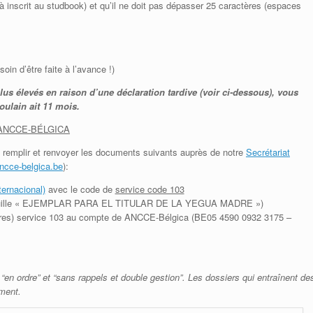
 inscrit au studbook) et qu’il ne doit pas dépasser 25 caractères (espaces
oin d’être faite à l’avance !)
plus élevés en raison d’une déclaration tardive (voir ci-dessous), vous
ulain ait 11 mois.
ANCCE-BÉLGICA
aut remplir et renvoyer les documents suivants auprès de notre
Secrétariat
cce-belgica.be
):
ernacional)
avec le code de
service code 103
feuille « EJEMPLAR PARA EL TITULAR DE LA YEGUA MADRE »)
es) service 103 au compte de ANCCE-Bélgica (BE05 4590 0932 3175 –
 “en ordre” et “sans rappels et double gestion”. Les dossiers qui entraînent de
ement.