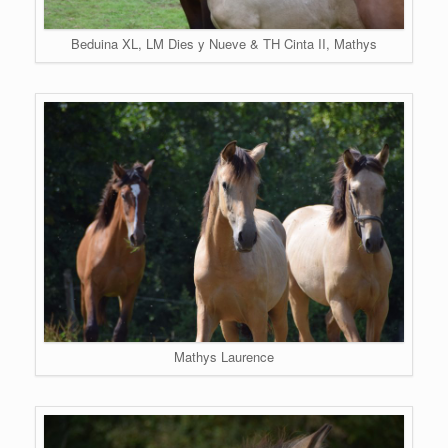
Beduina XL, LM Dies y Nueve & TH Cinta II, Mathys
Mathys Laurence