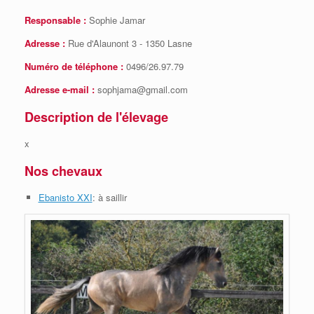
Responsable :
Sophie Jamar
Adresse :
Rue d'Alaunont 3 - 1350 Lasne
Numéro de téléphone :
0496/26.97.79
Adresse e-mail :
sophjama@gmail.com
Description de l'élevage
x
Nos chevaux
Ebanisto XXI
: à saillir