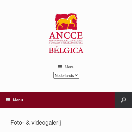
Menu
Kies
een
taal
Menu
Foto- & videogalerij