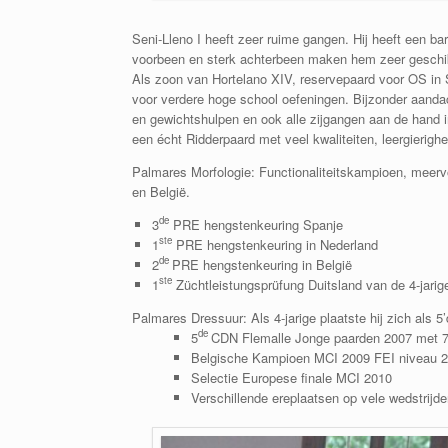
Seni-Lleno I heeft zeer ruime gangen. Hij heeft een ba
voorbeen en sterk achterbeen maken hem zeer geschikt 
Als zoon van Hortelano XIV, reservepaard voor OS in Sy
voor verdere hoge school oefeningen. Bijzonder aandacht
en gewichtshulpen en ook alle zijgangen aan de hand i
een écht Ridderpaard met veel kwaliteiten, leergierighe
Palmares Morfologie: Functionaliteitskampioen, meervo
en België.
de
3
PRE hengstenkeuring Spanje
ste
1
PRE hengstenkeuring in Nederland
de
2
PRE hengstenkeuring in België
ste
1
Züchtleistungsprüfung Duitsland van de 4-jarig
Palmares Dressuur: Als 4-jarige plaatste hij zich als
de
5
CDN Flemalle Jonge paarden 2007 met 
Belgische Kampioen MCI 2009 FEI niveau 2
Selectie Europese finale MCI 2010
Verschillende ereplaatsen op vele wedstrijd