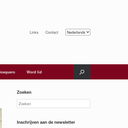
Kies
Links
Contact
een
taal
osquero
Word lid
Zoeken
Inschrijven aan de newsletter