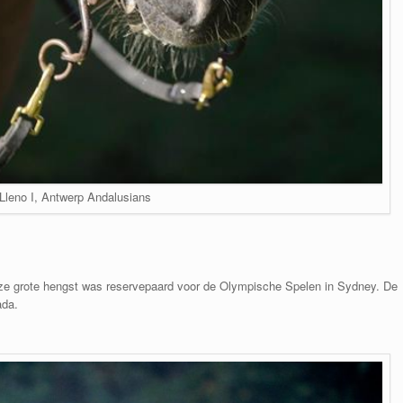
Lleno I, Antwerp Andalusians
eze grote hengst was reservepaard voor de Olympische Spelen in Sydney. De
ada.