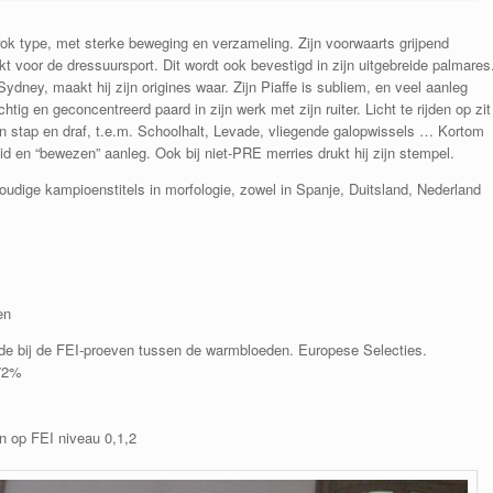
rok type, met sterke beweging en verzameling. Zijn voorwaarts grijpend
voor de dressuursport. Dit wordt ook bevestigd in zijn uitgebreide palmares
dney, maakt hij zijn origines waar. Zijn Piaffe is subliem, en veel aanleg
ig en geconcentreerd paard in zijn werk met zijn ruiter. Licht te rijden op zit
n stap en draf, t.e.m. Schoolhalt, Levade, vliegende galopwissels … Kortom
id en “bewezen” aanleg. Ook bij niet-PRE merries drukt hij zijn stempel.
udige kampioenstitels in morfologie, zowel in Spanje, Duitsland, Nederland
en
 5’de bij de FEI-proeven tussen de warmbloeden. Europese Selecties.
72%
en op FEI niveau 0,1,2