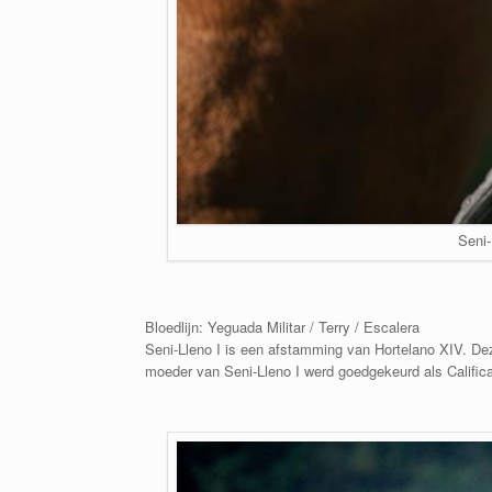
Seni-
Bloedlijn: Yeguada Militar / Terry / Escalera
Seni-Lleno I is een afstamming van Hortelano XIV. D
moeder van Seni-Lleno I werd goedgekeurd als Calific