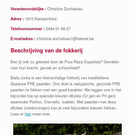
Verantwoordelijke :
Christine Duchateau
Adres :
1910 Kampenhout
Telefoonnummer :
0494-31 99 27
E-mailadres :
christine.duchateau1@telenet.be
Beschrijving van de fokkerij
Ben jij ook zo geboeid door de Pura Raza Española? Gevallen
voor hun kracht, gevoel en schoonheid?
Baila Junta is een kleinschalige fokkerij van kwalitatieve
Spaanse PRE paarden. Ons doel is rastypische, gezonde PRE
paarden te fokken met een goed karakter. We leggen ons in het
bijzonder toe op speciale kleuren diluties (Cr gen en Prl gen)
waaronder Perlino, Cremello, Isabelo. Met paarden met deze
diluties (verdunningen) kan je veel bijzondere kleuren fokken.
Lees er
hier
meer over.