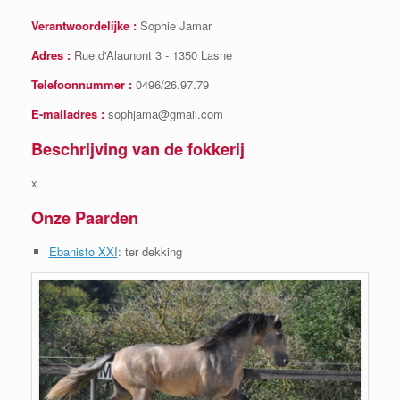
Verantwoordelijke :
Sophie Jamar
Adres :
Rue d'Alaunont 3 - 1350 Lasne
Telefoonnummer :
0496/26.97.79
E-mailadres :
sophjama@gmail.com
Beschrijving van de fokkerij
x
Onze Paarden
Ebanisto XXI
: ter dekking