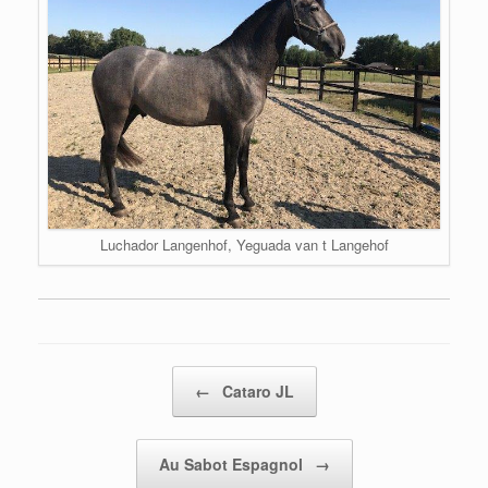
Luchador Langenhof, Yeguada van t Langehof
Bericht navigatie
←
Cataro JL
Au Sabot Espagnol
→