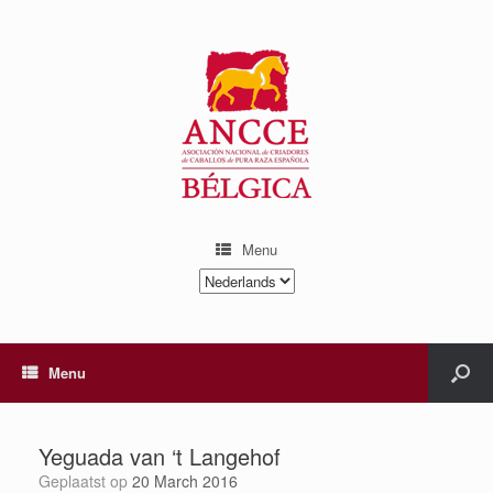
Menu
Kies
een
taal
Menu
Yeguada van ‘t Langehof
Geplaatst op
20 March 2016