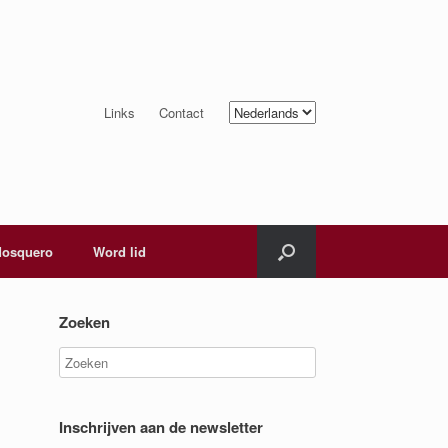
Kies
Links
Contact
een
taal
osquero
Word lid
Zoeken
Inschrijven aan de newsletter