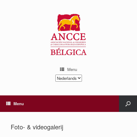
Menu
Kies
een
taal
Menu
Foto- & videogalerij