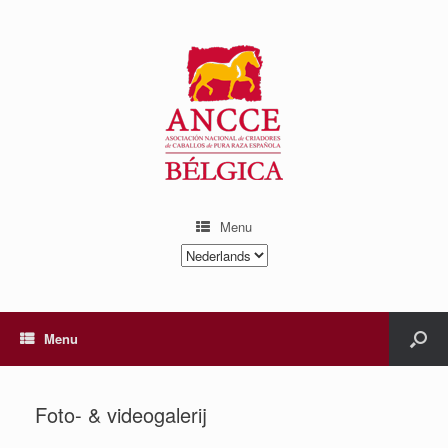
Menu
Kies
een
taal
Menu
Foto- & videogalerij