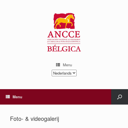
Menu
Kies
een
taal
Menu
Foto- & videogalerij