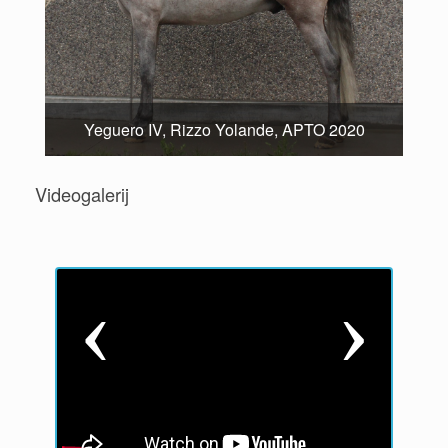
Yeguero IV, Rizzo Yolande, APTO 2020
Videogalerij
P
N
r
e
e
x
v
t
i
o
u
s