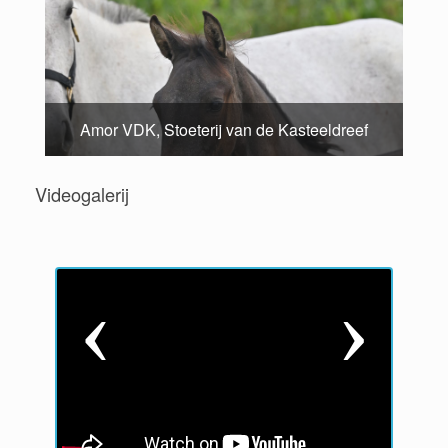
Amor VDK, Stoeterij van de Kasteeldreef
Videogalerij
P
N
r
e
e
x
v
t
i
o
u
s