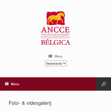
Menu
Kies
een
taal
Menu
Foto- & videogalerij